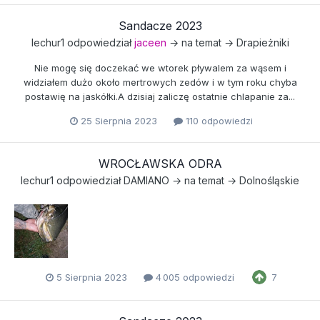
Sandacze 2023
lechur1
odpowiedział
jaceen
→ na temat →
Drapieżniki
Nie mogę się doczekać we wtorek pływalem za wąsem i
widziałem dużo około mertrowych zedów i w tym roku chyba
postawię na jaskółki.A dzisiaj zaliczę ostatnie chlapanie za...
25 Sierpnia 2023
110 odpowiedzi
WROCŁAWSKA ODRA
lechur1
odpowiedział
DAMIANO
→ na temat →
Dolnośląskie
5 Sierpnia 2023
4 005 odpowiedzi
7