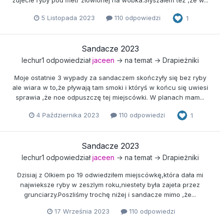
5 Listopada 2023
110 odpowiedzi
1
Sandacze 2023
lechur1
odpowiedział
jaceen
→ na temat →
Drapieżniki
Moje ostatnie 3 wypady za sandaczem skończyły się bez ryby
ale wiara w to,że pływają tam smoki i któryś w końcu się uwiesi
sprawia ,że noe odpuszczę tej miejscówki. W planach mam...
4 Października 2023
110 odpowiedzi
1
Sandacze 2023
lechur1
odpowiedział
jaceen
→ na temat →
Drapieżniki
Dzisiaj z Olkiem po 19 odwiedziłem miejscówkę,która dała mi
najwieksze ryby w zeszlym roku,niestety była zajeta przez
grunciarzy.Poszliśmy trochę niżej i sandacze mimo ,że...
17 Września 2023
110 odpowiedzi