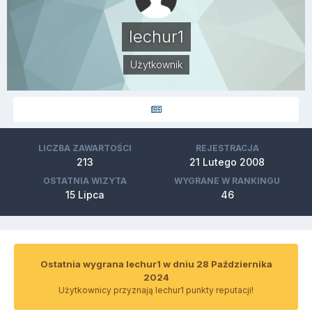
lechur1
Użytkownik
LICZBA ZAWARTOŚCI
REJESTRACJA
213
21 Lutego 2008
OSTATNIA WIZYTA
WYGRANE W RANKINGU
15 Lipca
46
Ostatnia wygrana lechur1 w dniu 28 Października
2024
Użytkownicy przyznają lechur1 punkty reputacji!