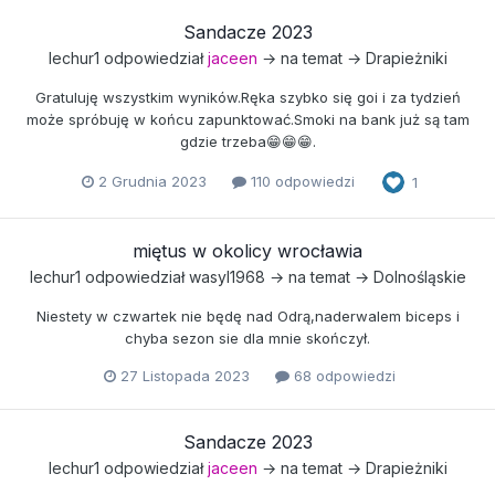
Sandacze 2023
lechur1
odpowiedział
jaceen
→ na temat →
Drapieżniki
Gratuluję wszystkim wyników.Ręka szybko się goi i za tydzień
może spróbuję w końcu zapunktować.Smoki na bank już są tam
gdzie trzeba😁😁😁.
2 Grudnia 2023
110 odpowiedzi
1
miętus w okolicy wrocławia
lechur1
odpowiedział
wasyl1968
→ na temat →
Dolnośląskie
Niestety w czwartek nie będę nad Odrą,naderwalem biceps i
chyba sezon sie dla mnie skończył.
27 Listopada 2023
68 odpowiedzi
Sandacze 2023
lechur1
odpowiedział
jaceen
→ na temat →
Drapieżniki