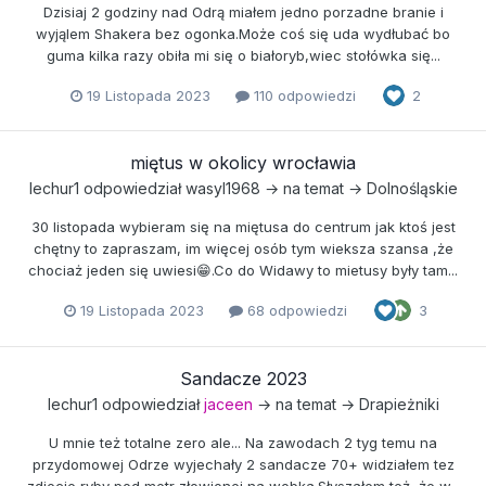
Dzisiaj 2 godziny nad Odrą miałem jedno porzadne branie i
wyjąlem Shakera bez ogonka.Może coś się uda wydłubać bo
guma kilka razy obiła mi się o białoryb,wiec stołówka się...
19 Listopada 2023
110 odpowiedzi
2
miętus w okolicy wrocławia
lechur1
odpowiedział
wasyl1968
→ na temat →
Dolnośląskie
30 listopada wybieram się na miętusa do centrum jak ktoś jest
chętny to zapraszam, im więcej osób tym wieksza szansa ,że
chociaż jeden się uwiesi😁.Co do Widawy to mietusy były tam...
19 Listopada 2023
68 odpowiedzi
3
Sandacze 2023
lechur1
odpowiedział
jaceen
→ na temat →
Drapieżniki
U mnie też totalne zero ale... Na zawodach 2 tyg temu na
przydomowej Odrze wyjechały 2 sandacze 70+ widziałem tez
zdjecie ryby pod metr złowionej na wobka.Słyszałem też ,że w...