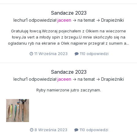
Sandacze 2023
lechur1
odpowiedział
jaceen
→ na temat →
Drapieżniki
Gratuluję łowcą.Wczoraj pojechałem z Olkiem na wieczorne
łowy.Ja vert a młody spin z brzegu.U mnie skończyło się na
ogladaniu ryb na ekranie a Olek najpierw przegrał z sumem a...
11 Września 2023
110 odpowiedzi
Sandacze 2023
lechur1
odpowiedział
jaceen
→ na temat →
Drapieżniki
Ryby namierzone jutro zaczynam.
8 Września 2023
110 odpowiedzi