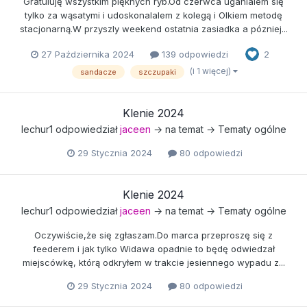
Gratuluję wszystkim pięknych ryb.Od czerwca uganialem się
tylko za wąsatymi i udoskonalalem z kolegą i Olkiem metodę
stacjonarną.W przyszly weekend ostatnia zasiadka a pózniej...
27 Października 2024
139 odpowiedzi
2
(i 1 więcej)
sandacze
szczupaki
Klenie 2024
lechur1
odpowiedział
jaceen
→ na temat →
Tematy ogólne
29 Stycznia 2024
80 odpowiedzi
Klenie 2024
lechur1
odpowiedział
jaceen
→ na temat →
Tematy ogólne
Oczywiście,że się zgłaszam.Do marca przeproszę się z
feederem i jak tylko Widawa opadnie to będę odwiedzał
miejscówkę, którą odkryłem w trakcie jesiennego wypadu z...
29 Stycznia 2024
80 odpowiedzi