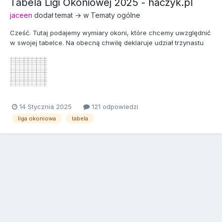
Tabela Ligi Okoniowej 2025 - haczyk.pl
jaceen
dodał temat → w
Tematy ogólne
Cześć. Tutaj podajemy wymiary okoni, które chcemy uwzględnić
w swojej tabelce. Na obecną chwilę deklaruje udział trzynastu
zawodników. Kolejni będą dopisywani, gdy tylko zgłoszą taką
wolę. Jak zwykle proszę o chętnego do prowadzenia i
pilnowania zgłoszeń. Ja niestety w tym jestem nie najlepszy.
14 Stycznia 2025
121 odpowiedzi
liga okoniowa
tabela