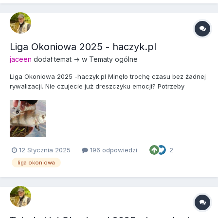
Liga Okoniowa 2025 - haczyk.pl
jaceen
dodał temat → w
Tematy ogólne
Liga Okoniowa 2025 -haczyk.pl Minęło trochę czasu bez żadnej
rywalizacji. Nie czujecie już dreszczyku emocji? Potrzeby
podgonienia wyniku? Zaraz sprawdzimy, ilu z nas jest potrzebne
wzajemne mobilizowanie, dopieszczanie sprzętu, szukanie
tajemnych łowisk i przynęt. Przecież to tylko 10 okoni! B...
12 Stycznia 2025
196 odpowiedzi
2
liga okoniowa