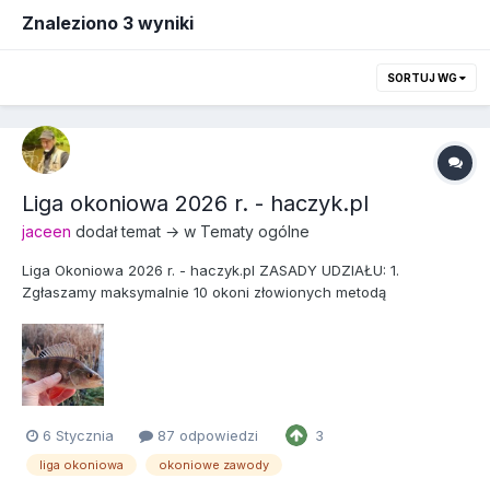
Znaleziono 3 wyniki
SORTUJ WG
Liga okoniowa 2026 r. - haczyk.pl
jaceen
dodał temat → w
Tematy ogólne
Liga Okoniowa 2026 r. - haczyk.pl ZASADY UDZIAŁU: 1.
Zgłaszamy maksymalnie 10 okoni złowionych metodą
spinningową, muchową lub podlodową. Suma ich długości
decyduje o miejscu w tabeli, która będzie prowadzona w
osobnym wątku. 2. Minimalny wymiar zgłoszenia ustalamy na 22
cm. Proszę m...
6 Stycznia
87 odpowiedzi
3
liga okoniowa
okoniowe zawody