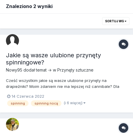
Znaleziono 2 wyniki
SORTUJ WG
Jakie są wasze ulubione przynęty
spinningowe?
Nowy95
dodał temat → w
Przynęty sztuczne
Cześć wszystkim jakie są wasze ulubione przynęty na
drapieżniki? Moim zdaniem nie ma lepszej niż cannibale? Dla
tych co nie znają podsyłam linka ze sklepu
14 Czerwca 2022
https://wielkaryba.pl/phfullsearch?
(i 6 więcej)
spinning
spinning nocą
orderby=position&orderway=desc&p=1&search_query=cannibal