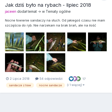
Jak dziś było na rybach - lipiec 2018
jaceen
dodał temat → w
Tematy ogólne
Nocne łowienie sandaczy na słuch. Od jakiegoś czasu nie mam
szczęścia do ryb. Nie narzekam na brak brań, ale na ilość
przegranych. Analizowałem, co jest nie tak i jedynie mogłem
zmienić wędkę na dłuższą. Krótsze mają wiele zalet i od kilku
sezonów nie wyobrażałem sobie łowienia z d...
2 Lipca 2018
54 odpowiedzi
17
(i 1 więcej)
sandacze z traw
nocne sandacze