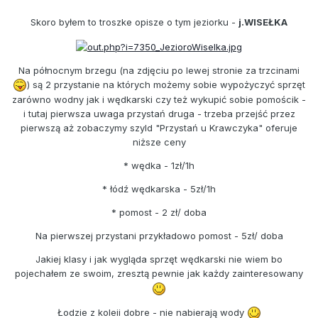
Skoro byłem to troszke opisze o tym jeziorku -
j.WISEŁKA
Na północnym brzegu (na zdjęciu po lewej stronie za trzcinami
) są 2 przystanie na których możemy sobie wypożyczyć sprzęt
zarówno wodny jak i wędkarski czy też wykupić sobie pomościk -
i tutaj pierwsza uwaga przystań druga - trzeba przejść przez
pierwszą aż zobaczymy szyld "Przystań u Krawczyka" oferuje
niższe ceny
* wędka - 1zł/1h
* łódź wędkarska - 5zł/1h
* pomost - 2 zł/ doba
Na pierwszej przystani przykładowo pomost - 5zł/ doba
Jakiej klasy i jak wygląda sprzęt wędkarski nie wiem bo
pojechałem ze swoim, zresztą pewnie jak każdy zainteresowany
Łodzie z koleii dobre - nie nabierają wody