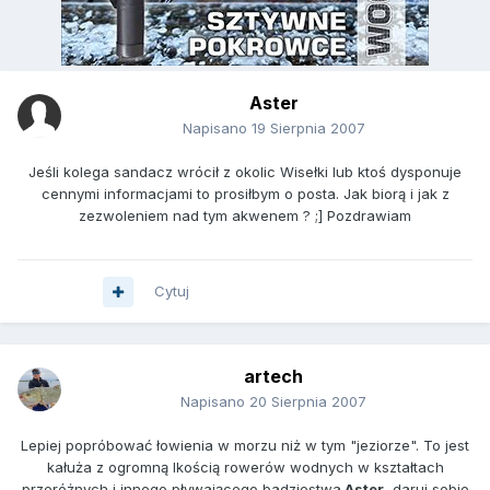
Aster
Napisano
19 Sierpnia 2007
Jeśli kolega sandacz wrócił z okolic Wisełki lub ktoś dysponuje
cennymi informacjami to prosiłbym o posta. Jak biorą i jak z
zezwoleniem nad tym akwenem ? ;] Pozdrawiam
Cytuj
artech
Napisano
20 Sierpnia 2007
Lepiej popróbować łowienia w morzu niż w tym "jeziorze". To jest
kałuża z ogromną lkością rowerów wodnych w kształtach
przeróżnych i innego pływającego badziestwa.
Aster
, daruj sobie