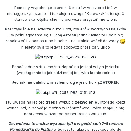
Pomosty wypchnięte około 4-6 metrów w jezioro i też w
nienajgorszym stanie - i tu kolejna uwaga "Krawczyk" oferuje 3
stanowiska wędkarskie, ile pierwsza przystań nie wiem.
Rzeczywiście na jeziorze dużo ludzi, rowerów wodnych i kajaków
- w pełni zgadzam się z Tobą
Artech
jednak mimo to udało się
zapolować i z pomostu na blache - naturalnie wrócił do wody
niestety była to jedyna zdobycz przez cały urlop
Ponoć ładne sztuki można złapać na jesieni w tym jeziorku
(według mnie to jak ludzi mniej to i ryba ładnie rośnie)
Jednak nie daleko znalazłem drugie jeziorko -
j.ZATOREK
i tu uwaga na jezioro trzeba wykupić
zezwolenie
, którego koszt
wynosi 5zł, a nabyć je można w leśniczówce, która znajduje się
naprzeciw wjazdu do Amber Baltic Golf Club.
Zezwolenia te można wykupić tylko w godzinach 7-8 rano od
Poniedziałku do Piątku
więc jest to jakiaś przeszkoda ale do