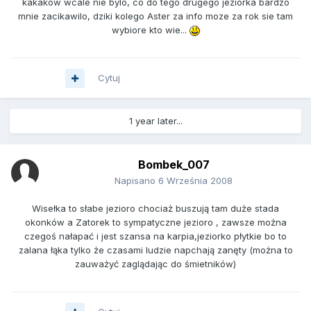
kakakow wcale nie bylo, co do tego drugego jeziorka bardzo
mnie zacikawilo, dziki kolego Aster za info moze za rok sie tam
wybiore kto wie...
Cytuj
1 year later...
Bombek_007
Napisano
6 Września 2008
Wisełka to słabe jezioro chociaż buszują tam duże stada
okonków a Zatorek to sympatyczne jezioro , zawsze można
czegoś nałapać i jest szansa na karpia,jeziorko płytkie bo to
zalana łąka tylko że czasami ludzie napchają zanęty (można to
zauważyć zaglądając do śmietników)