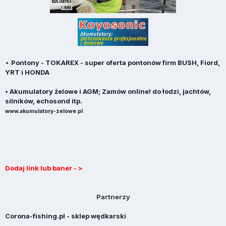
•
Pontony - TOKAREX - super oferta pontonów firm BUSH, Fiord,
YRT i HONDA
•
Akumulatory żelowe i AGM; Zamów online! do łodzi, jachtów,
silników, echosond itp.
www.akumulatory-zelowe.pl
Dodaj link lub baner - >
Partnerzy
Corona-fishing.pl - sklep wędkarski