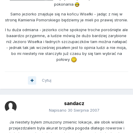
pokonania
Samo jeziorko znajduje się na końcu Wisełki - jadąc z niej w
stronę Kamienia Pomorskiego będziemy je mieli po prawej stronie.
I tu duża odmiana - jeziorko ciche spokojne troche porośnięte ale
baaardzo przyjemne, a ludzie mówią że dużo bardziej zarybione
niż Jezioro Wisełka i ładnych szczupaczków tam można nałapać
- jednak tak jak wcześniej pisałem jest to opinia ludzi a nie moja,
bo mi niestety nie starczyło już czasu by się tam wybrać na
połowy
Cytuj
sandacz
Napisano
30 Sierpnia 2007
Ja niestety bylem zmuszony zmienic lokacje, ale obok wisleki
przejezdzalem byla akurat brzydka pogoda dlatego rowerow i