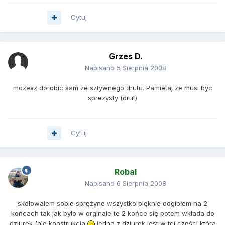
Cytuj
Grzes D.
Napisano
5 Sierpnia 2008
mozesz dorobic sam ze sztywnego drutu. Pamietaj ze musi byc
sprezysty (drut)
Cytuj
Robal
Napisano
6 Sierpnia 2008
skołowałem sobie sprężyne wszystko pięknie odgiołem na 2
końcach tak jak było w orginale te 2 końce się potem wkłada do
dziurek (ale konstrukcja
jedna z dziurek jest w tej części która