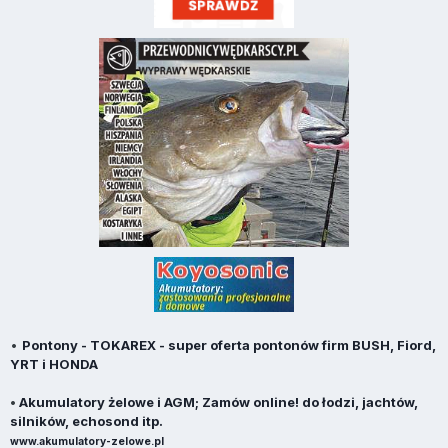
•
Pontony - TOKAREX - super oferta pontonów firm BUSH, Fiord,
YRT i HONDA
•
Akumulatory żelowe i AGM; Zamów online! do łodzi, jachtów,
silników, echosond itp.
www.akumulatory-zelowe.pl