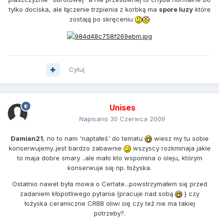
tylko dociska, ale łączenie trzpienia z korbką ma
spore luzy
które
zostają po skręceniu
Cytuj
Unises
Napisano
30 Czerwca 2009
Damian21
, no to nam 'naptałeś' do tematu
wiesz my tu sobie
konserwujemy..jest bardzo zabawnie
wszyscy rozkminaja jakie
to maja dobre smary ..ale mało kto wspomina o oleju, którym
konserwuje się np. łożyska.
Ostatnio nawet była mowa o Certate...powstrzymałem się przed
zadaniem kłopotliwego pytania {pracuje nad sobą
} czy
łożyska ceramiczne CRBB oliwi się czy też nie ma takiej
potrzeby?.