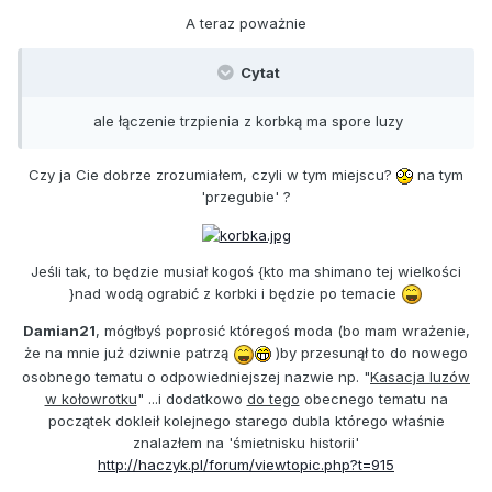
A teraz poważnie
Cytat
ale łączenie trzpienia z korbką ma spore luzy
Czy ja Cie dobrze zrozumiałem, czyli w tym miejscu?
na tym
'przegubie' ?
Jeśli tak, to będzie musiał kogoś {kto ma shimano tej wielkości
}nad wodą ograbić z korbki i będzie po temacie
Damian21
, mógłbyś poprosić któregoś moda (bo mam wrażenie,
że na mnie już dziwnie patrzą
)by przesunął to do nowego
osobnego tematu o odpowiedniejszej nazwie np. "
Kasacja luzów
w kołowrotku
" ...i dodatkowo
do tego
obecnego tematu na
początek dokleił kolejnego starego dubla którego właśnie
znalazłem na 'śmietnisku historii'
http://haczyk.pl/forum/viewtopic.php?t=915