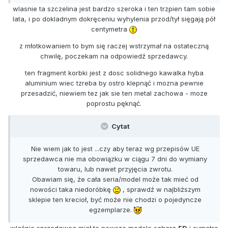
wlasnie ta szczelina jest bardzo szeroka i ten trzpien tam sobie
lata, i po dokladnym dokręceniu wyhylenia przod/tył sięgają pół
centymetra
z młotkowaniem to bym się raczej wstrzymał na ostateczną
chwilę, poczekam na odpowiedź sprzedawcy.
ten fragment korbki jest z dosc solidnego kawalka hyba
aluminium wiec tzreba by ostro klepnąć i mozna pewnie
przesadzić, niewiem tez jak sie ten metal zachowa - moze
poprostu pęknąć.
Cytat
Nie wiem jak to jest ...czy aby teraz wg przepisów UE
sprzedawca nie ma obowiązku w ciągu 7 dni do wymiany
towaru, lub nawet przyjęcia zwrotu.
Obawiam się, że cała seria/model może tak mieć od
nowości taka niedoróbkę
, sprawdź w najbliższym
sklepie ten krecioł, być może nie chodzi o pojedyncze
egzemplarze.