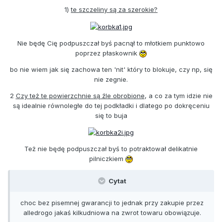
1)
te szczeliny są za szerokie?
Nie będę Cię podpuszczał byś pacnął to młotkiem punktowo
poprzez płaskownik
bo nie wiem jak się zachowa ten 'nit' który to blokuje, czy np, się
nie zegnie.
2
Czy też te powierzchnie są źle obrobione
, a co za tym idzie nie
są idealnie równoległe do tej podkładki i dlatego po dokręceniu
się to buja
Też nie będę podpuszczał byś to potraktował delikatnie
pilniczkiem
Cytat
choc bez pisemnej gwarancji to jednak przy zakupie przez
alledrogo jakaś kilkudniowa na zwrot towaru obowiązuje.