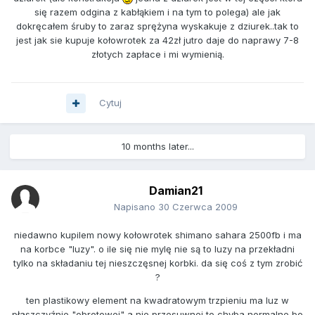
się razem odgina z kabłąkiem i na tym to polega) ale jak
dokręcałem śruby to zaraz sprężyna wyskakuje z dziurek..tak to
jest jak sie kupuje kołowrotek za 42zł jutro daje do naprawy 7-8
złotych zapłace i mi wymienią.
Cytuj
10 months later...
Damian21
Napisano
30 Czerwca 2009
niedawno kupilem nowy kołowrotek shimano sahara 2500fb i ma
na korbce "luzy". o ile się nie mylę nie są to luzy na przekładni
tylko na składaniu tej nieszczęsnej korbki. da się coś z tym zrobić
?
ten plastikowy element na kwadratowym trzpieniu ma luz w
płaszczyźnie "obrotowej" a nie przesuwnej to chyba normalne bo