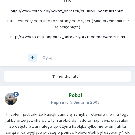
szło.
http://www.fotosik.pl/pokaz_obrazek/c080b355acff3b17.html
Tutaj jest cały hamulec rozebrany na części (tylko przekładki nie
są ściągnięte).
http://www.fotosik.pl/pokaz_obrazek/8f2f9ddcb8c4ece1.html
Cytuj
11 months later...
Robal
Napisano
5 Sierpnia 2008
Problem jest taki że kabłąk sam się zamyka i otwiera nie ma tego
jakby przełącznika co z tym zrobić da rade to naprawić słyszałem
że często awarii ulega sprężyna kabłąka tylko nie wiem jak ta
sprężynka wygląda proszę o pomoc kołowrotek był używany 1rok