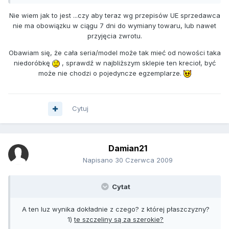
Nie wiem jak to jest ...czy aby teraz wg przepisów UE sprzedawca
nie ma obowiązku w ciągu 7 dni do wymiany towaru, lub nawet
przyjęcia zwrotu.
Obawiam się, że cała seria/model może tak mieć od nowości taka
niedoróbkę
, sprawdź w najbliższym sklepie ten krecioł, być
może nie chodzi o pojedyncze egzemplarze.
Cytuj
Damian21
Napisano
30 Czerwca 2009
Cytat
A ten luz wynika dokładnie z czego? z której płaszczyzny?
1)
te szczeliny są za szerokie?