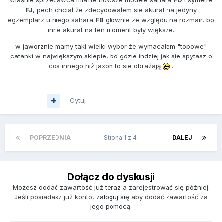
wlaśnie sprzedawca miał te nowsze modele sahara
FD
i symetre
FJ
, pech chciał że zdecydowałem sie akurat na jedyny
egzemplarz u niego sahara
FB
glownie ze względu na rozmair, bo
inne akurat na ten moment byly większe.
w jaworznie mamy taki wielki wybor że wymacałem "topowe"
catanki w największym sklepie, bo gdzie indziej jak sie spytasz o
cos innego niż jaxon to sie obrażają
.
Cytuj
POPRZEDNIA
Strona 1 z 4
DALEJ
Dołącz do dyskusji
Możesz dodać zawartość już teraz a zarejestrować się później.
Jeśli posiadasz już konto,
zaloguj się
aby dodać zawartość za
jego pomocą.