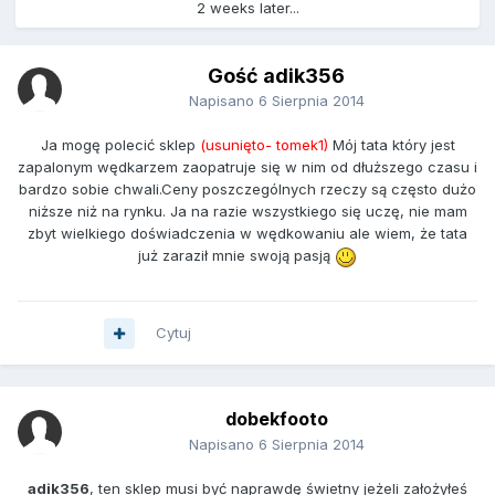
2 weeks later...
Gość adik356
Napisano
6 Sierpnia 2014
Ja mogę polecić sklep
(usunięto- tomek1)
Mój tata który jest
zapalonym wędkarzem zaopatruje się w nim od dłuższego czasu i
bardzo sobie chwali.Ceny poszczególnych rzeczy są często dużo
niższe niż na rynku. Ja na razie wszystkiego się uczę, nie mam
zbyt wielkiego doświadczenia w wędkowaniu ale wiem, że tata
już zaraził mnie swoją pasją
Cytuj
dobekfooto
Napisano
6 Sierpnia 2014
adik356
, ten sklep musi być naprawdę świetny jeżeli założyłeś