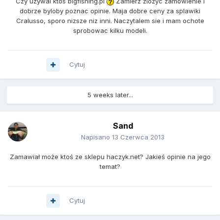
Czy uzywal ktos bigfishing.pl
Zamierz zlozyc zamowienie i
dobrze byloby poznac opinie. Maja dobre ceny za splawiki
Cralusso, sporo nizsze niz inni. Naczytalem sie i mam ochote
sprobowac kilku modeli.
Cytuj
5 weeks later...
Sand
Napisano
13 Czerwca 2013
Zamawiał może ktoś ze sklepu haczyk.net? Jakieś opinie na jego
temat?
Cytuj