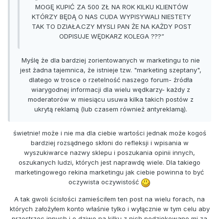
MOGĘ KUPIĆ ZA 500 ZŁ NA ROK KILKU KLIENTÓW
KTÓRZY BĘDĄ O NAS CUDA WYPISYWALI NIESTETY
TAK TO DZIAŁA.CZY MYSLI PAN ŻE NA KAŻDY POST
ODPISUJE WĘDKARZ KOLEGA ???”
Myślę że dla bardziej zorientowanych w marketingu to nie
jest żadna tajemnica, że istnieje tzw. "marketing szeptany",
dlatego w trosce o rzetelność naszego forum- źródła
wiarygodnej informacji dla wielu wędkarzy- każdy z
moderatorów w miesiącu usuwa kilka takich postów z
ukrytą reklamą (lub czasem również antyreklamą).
świetnie! może i nie ma dla ciebie wartości jednak może kogoś
bardziej rozsądnego skłoni do refleksji i wpisania w
wyszukiwarce nazwy sklepu i poszukania opinii innych,
oszukanych ludzi, których jest naprawdę wiele. Dla takiego
marketingowego rekina marketingu jak ciebie powinna to być
oczywista oczywistość
A tak gwoli ścisłości zamieściłem ten post na wielu forach, na
których założyłem konto właśnie tylko i wyłącznie w tym celu aby
przestrzec innych i o dziwo na kilku z nich podziękowano mi za