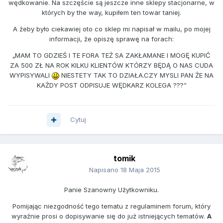
wędkowanie. Na szczęście są jeszcze inne sklepy stacjonarne, w
których by the way, kupiłem ten towar taniej.
A żeby było ciekawiej oto co sklep mi napisał w mailu, po mojej
informacji, że opiszę sprawę na forach:
„MAM TO GDZIEŚ I TE FORA TEŻ SA ZAKŁAMANE I MOGĘ KUPIĆ
ZA 500 ZŁ NA ROK KILKU KLIENTÓW KTÓRZY BĘDĄ O NAS CUDA
WYPISYWALI
NIESTETY TAK TO DZIAŁA.CZY MYSLI PAN ŻE NA
KAŻDY POST ODPISUJE WĘDKARZ KOLEGA ???”
Cytuj
tomik
Napisano
18 Maja 2015
Panie Szanowny Użytkowniku.
Pomijając niezgodność tego tematu z regulaminem forum, który
wyraźnie prosi o dopisywanie się do już istniejących tematów.
A