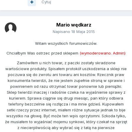
Cytuj
Mario wędkarz
Napisano
18 Maja 2015
Witam wszystkich forumowiczów.
Chciałbym Was ostrzec przed sklepem
(wymoderowano. Admin)
Zamówiłem u nich towar, z paczki zostały skradzione
wartościowe produkty. Spisałem protokół uszkodzenia a sklep nie
poczuwa się do zwrotu ani towaru ani kosztów. Rzecznik praw
konsumenta twierdzi, że nie jestem zupełnie stroną w sprawie i
powinienem od razu otrzymać towar ponownie lub pieniążki.
Sklep twierdzi inaczej i radośnie czeka na wyjaśnienie sprawy z
kurierem. Sprawa ciągnie się drugi miesiąc, pan który odbiera
telefony bezczelnie się rozłącza i ma mnie gdzieś. Kupowałem
setki rzeczy przez internet, miałem różne sytuacje jednak to bije
wszystko na głowę. Być może ten wpis oprzytomni. Szkoda tylko,
że musiałem to wyjaśniać mojemu synkowi, który czekał na sprzęt
z niecierpliwością aby wybrać się z tatą na pierwsze