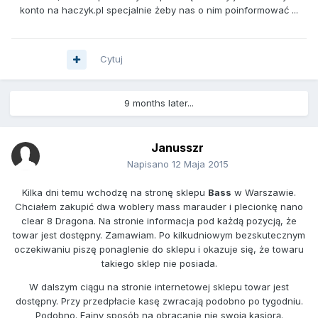
konto na haczyk.pl specjalnie żeby nas o nim poinformować ...
Cytuj
9 months later...
Janusszr
Napisano
12 Maja 2015
Kilka dni temu wchodzę na stronę sklepu
Bass
w Warszawie.
Chciałem zakupić dwa woblery mass marauder i plecionkę nano
clear 8 Dragona. Na stronie informacja pod każdą pozycją, że
towar jest dostępny. Zamawiam. Po kilkudniowym bezskutecznym
oczekiwaniu piszę ponaglenie do sklepu i okazuje się, że towaru
takiego sklep nie posiada.
W dalszym ciągu na stronie internetowej sklepu towar jest
dostępny. Przy przedpłacie kasę zwracają podobno po tygodniu.
Podobno. Fajny sposób na obracanie nie swoją kasiorą.