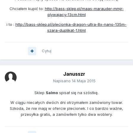
Chciałem kupić to:
http://bass-sklep.pl/maas-marauder-mmjr-
plywajacy-13cm.html
i to :
http://bass-sklep.pl/plecionka-dragon-ultra-8x-nano-135m-
szara-duplikat-1.html
Cytuj
Janusszr
Napisano
14 Maja 2015
Sklep
Salmo
spisał się na szóstkę.
W ciągu niecałych dwóch dni otrzymałem zamówiony towar.
Szkoda, że nie mają w ofercie plecionek. I co bardzo ważne,
przesyłka gratis, a zamówiłem tylko dwa woblery.