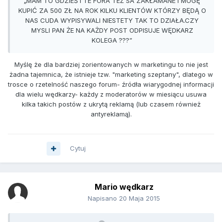
„MAM TO GDZIEŚ I TE FORA TEŻ SA ZAKŁAMANE I MOGĘ
KUPIĆ ZA 500 ZŁ NA ROK KILKU KLIENTÓW KTÓRZY BĘDĄ O
NAS CUDA WYPISYWALI NIESTETY TAK TO DZIAŁA.CZY
MYSLI PAN ŻE NA KAŻDY POST ODPISUJE WĘDKARZ
KOLEGA ???”
Myślę że dla bardziej zorientowanych w marketingu to nie jest
żadna tajemnica, że istnieje tzw. "marketing szeptany", dlatego w
trosce o rzetelność naszego forum- źródła wiarygodnej informacji
dla wielu wędkarzy- każdy z moderatorów w miesiącu usuwa
kilka takich postów z ukrytą reklamą (lub czasem również
antyreklamą).
Cytuj
Mario wędkarz
Napisano
20 Maja 2015