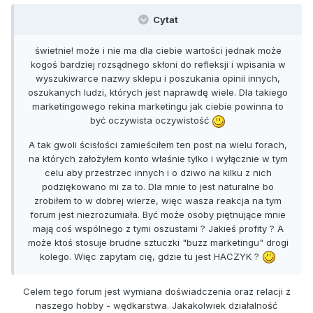
Cytat
świetnie! może i nie ma dla ciebie wartości jednak może
kogoś bardziej rozsądnego skłoni do refleksji i wpisania w
wyszukiwarce nazwy sklepu i poszukania opinii innych,
oszukanych ludzi, których jest naprawdę wiele. Dla takiego
marketingowego rekina marketingu jak ciebie powinna to
być oczywista oczywistość
A tak gwoli ścisłości zamieściłem ten post na wielu forach,
na których założyłem konto właśnie tylko i wyłącznie w tym
celu aby przestrzec innych i o dziwo na kilku z nich
podziękowano mi za to. Dla mnie to jest naturalne bo
zrobiłem to w dobrej wierze, więc wasza reakcja na tym
forum jest niezrozumiała. Być może osoby piętnujące mnie
mają coś wspólnego z tymi oszustami ? Jakieś profity ? A
może ktoś stosuje brudne sztuczki "buzz marketingu" drogi
kolego. Więc zapytam cię, gdzie tu jest HACZYK ?
Celem tego forum jest wymiana doświadczenia oraz relacji z
naszego hobby - wędkarstwa. Jakakolwiek działalność