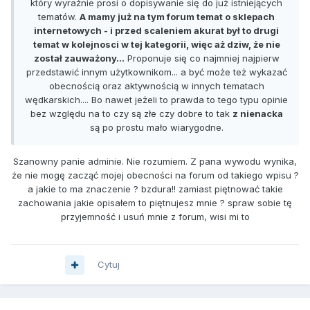
który wyraźnie prosi o dopisywanie się do już istniejących
tematów.
A mamy już na tym forum temat o sklepach
internetowych - i przed scaleniem akurat był to drugi
temat w kolejnosci w tej kategorii, więc aż dziw, że nie
został zauważony...
Proponuje się co najmniej najpierw
przedstawić innym użytkownikom... a być może też wykazać
obecnością oraz aktywnością w innych tematach
wędkarskich.... Bo nawet jeżeli to prawda to tego typu opinie
bez względu na to czy są złe czy dobre to tak
z nienacka
są po prostu mało wiarygodne.
Szanowny panie adminie. Nie rozumiem. Z pana wywodu wynika,
że nie mogę zacząć mojej obecności na forum od takiego wpisu ?
a jakie to ma znaczenie ? bzdura!! zamiast piętnować takie
zachowania jakie opisałem to piętnujesz mnie ? spraw sobie tę
przyjemność i usuń mnie z forum, wisi mi to
Cytuj