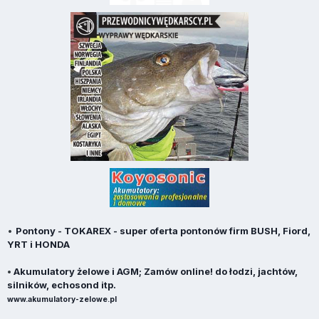
•
Pontony - TOKAREX - super oferta pontonów firm BUSH, Fiord,
YRT i HONDA
•
Akumulatory żelowe i AGM; Zamów online! do łodzi, jachtów,
silników, echosond itp.
www.akumulatory-zelowe.pl