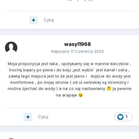
Cytuj
wasyl1968
Napisano
11 Czerwca 2022
Moja propozycja jest taka , spotykamy się w marinie kleczków ,
trochę bajery po piwie i do boju ,jest wybór jest kanał i odra ,
zaletą tego miejsca jest to że jest jasno i dojście do wody jest
komfortowe , po mojej stronie ( od ul serbskiej są stromizny i
można zjechać do wody ) a na co się nastawiamy
ja pewnie
🤔
na arapaje
😉
Cytuj
1