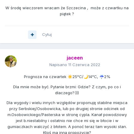
W środę wieczorem wracam że Szczecina , może z czwartku na
piątek ?
Cytuj
jaceen
Napisano
11 Czerwca 2022
Prognoza na czwartek
25°C/
14°C,
2%
☀️
🌙
☔
Dla mnie może być. Pytanie brzmi: Gdzie? Z czym, po co i
dlaczego?:)))
Dla wygody i wielu innych względów proponuję stabilne miejsca
przy Serbskiej/Osobowicka, lub po drugiej stronie odcinek od
m.Osobowickiego/Pasterska w stronę cypla. Kanał powodziowy
jest b.niestabilny i ostatnio nie chce mi się w błocie i w
gumiaczkach walczyć z błotem. A ponoć teraz tam wysoki stan.
Ktoś ma inną propozycję?