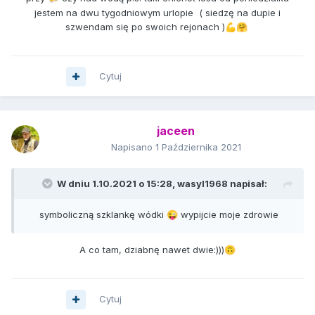
jestem na dwu tygodniowym urlopie ( siedzę na dupie i
szwendam się po swoich rejonach )
💪
🤗
Cytuj
jaceen
Napisano
1 Października 2021
W dniu 1.10.2021 o 15:28,
wasyl1968
napisał:
symboliczną szklankę wódki
wypijcie moje zdrowie
😜
A co tam, dziabnę nawet dwie:)))
🙃
Cytuj