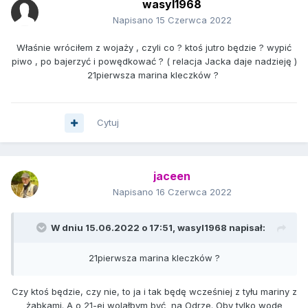
wasyl1968
Napisano
15 Czerwca 2022
Właśnie wróciłem z wojaży , czyli co ? ktoś jutro będzie ? wypić
piwo , po bajerzyć i powędkować ? ( relacja Jacka daje nadzieję )
21pierwsza marina kleczków ?
Cytuj
jaceen
Napisano
16 Czerwca 2022
W dniu 15.06.2022 o 17:51,
wasyl1968
napisał:
21pierwsza marina kleczków ?
Czy ktoś będzie, czy nie, to ja i tak będę wcześniej z tyłu mariny z
żabkami. A o 21-ej wolałbym być na Odrze. Oby tylko wodę