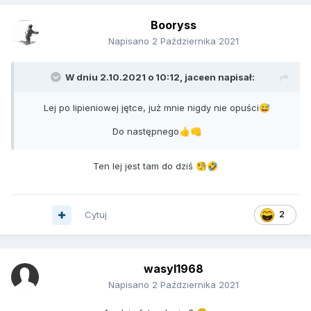
Booryss
Napisano
2 Października 2021
W dniu 2.10.2021 o 10:12,
jaceen
napisał:
Lej po lipieniowej jętce, już mnie nigdy nie opuści
😅
Do następnego
👍
👊
Ten lej jest tam do dziś
🧐
🤣
Cytuj
2
wasyl1968
Napisano
2 Października 2021