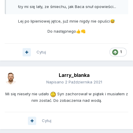
łzy mi się lały, ze śmiechu, jak Baca snuł opowieści...
Lej po lipieniowej jętce, już mnie nigdy nie opuści
😅
Do następnego
👍
👊
Cytuj
1
Larry_blanka
Napisano
2 Października 2021
Mi się niesety nie udało
Syn zachorował w piątek i musiałem z
nim zostać. Do zobaczenia nad wodą.
Cytuj