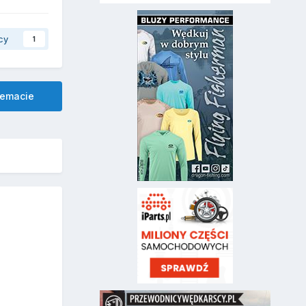
cy
1
temacie