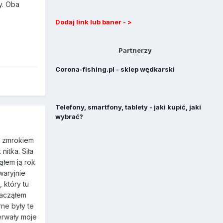
y. Oba
Dodaj link lub baner - >
Partnerzy
Corona-fishing.pl - sklep wędkarski
Telefony, smartfony, tablety - jaki kupić, jaki
wybrać?
d zmrokiem
nitka. Siła
ąłem ją rok
waryjnie
 który tu
Zacząłem
rne były te
erwały moje