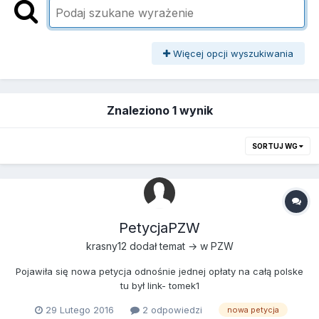
Więcej opcji wyszukiwania
Znaleziono 1 wynik
SORTUJ WG
PetycjaPZW
krasny12
dodał temat → w
PZW
Pojawiła się nowa petycja odnośnie jednej opłaty na całą polske
tu był link- tomek1
29 Lutego 2016
2 odpowiedzi
nowa petycja