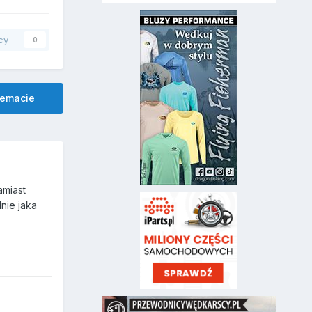
cy
0
temacie
amiast
nie jaka