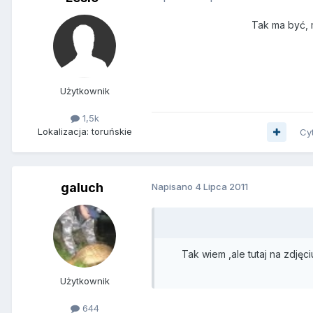
Tak ma być, 
Użytkownik
1,5k
Lokalizacja: toruńskie
Cy
galuch
Napisano
4 Lipca 2011
Tak wiem ,ale tutaj na zdj
Użytkownik
644