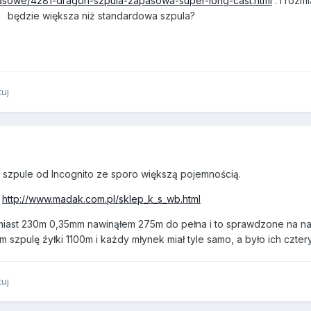
pasowe/4281-dragon-szpula-zapasowa-super-long-cast.html
. I rozm
będzie większa niż standardowa szpula?
tuj
 szpule od Incognito ze sporo większą pojemnością.
http://www.madak.com.pl/sklep_k_s_wb.html
 zamiast 230m 0,35mm nawinąłem 275m do pełna i to sprawdzone na na
em szpulę źyłki 1100m i każdy młynek miał tyle samo, a było ich czter
tuj