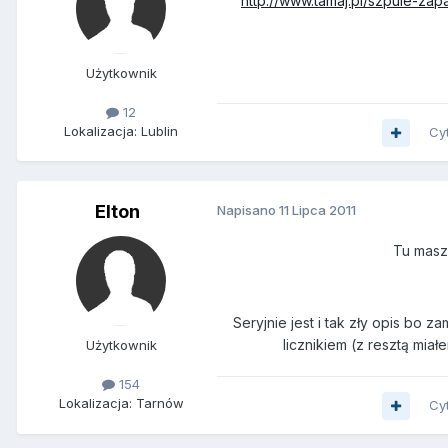
http://www.tamaj.pl/szpule-za
Użytkownik
12
Lokalizacja: Lublin
Cy
Elton
Napisano
11 Lipca 2011
Tu masz
Seryjnie jest i tak zły opis bo
licznikiem (z resztą miał
Użytkownik
154
Lokalizacja: Tarnów
Cy