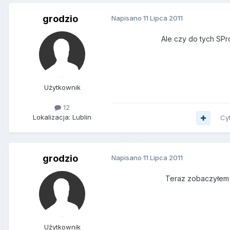
grodzio
Napisano
11 Lipca 2011
Ale czy do tych SPr
Użytkownik
12
Lokalizacja: Lublin
Cy
grodzio
Napisano
11 Lipca 2011
Teraz zobaczyłem 
Użytkownik