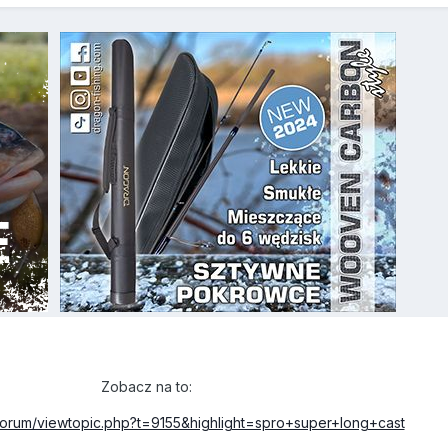
Zobacz na to:
/forum/viewtopic.php?t=9155&highlight=spro+super+long+cast