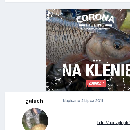
galuch
Napisano
4 Lipca 2011
http://haczyk.pl