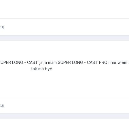
tuj
st SUPER LONG - CAST ,a ja mam SUPER LONG - CAST PRO i nie wiem 
tak ma być.
tuj