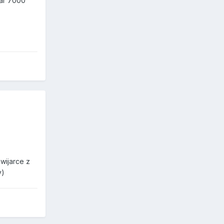
iar 7000
wijarce z
y)