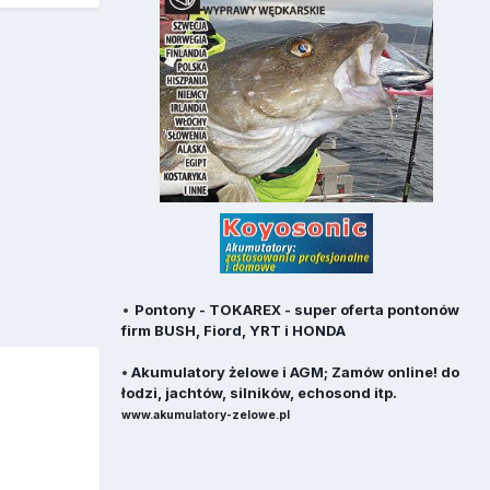
•
Pontony - TOKAREX - super oferta pontonów
firm BUSH, Fiord, YRT i HONDA
•
Akumulatory żelowe i AGM; Zamów online! do
łodzi, jachtów, silników, echosond itp.
www.akumulatory-zelowe.pl