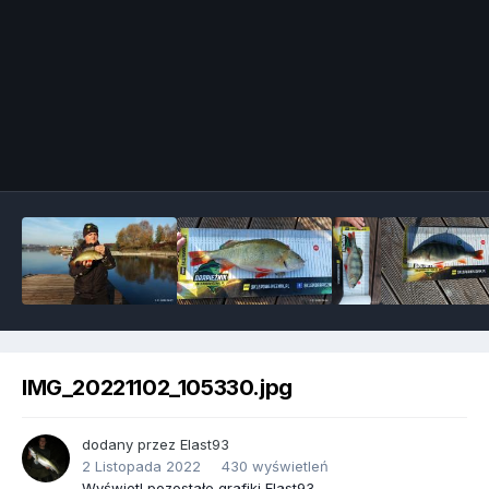
IMG_20221102_105330.jpg
dodany przez
Elast93
2 Listopada 2022
430 wyświetleń
Wyświetl pozostałe grafiki Elast93