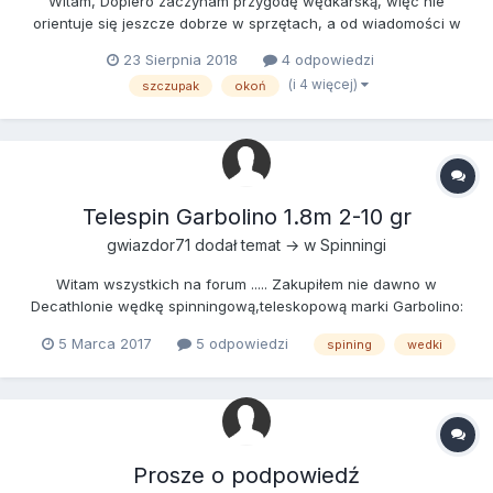
Witam, Dopiero zaczynam przygodę wędkarską, więc nie
orientuje się jeszcze dobrze w sprzętach, a od wiadomości w
internecie można oszaleć. Wszędzie podają inne informacje, co
23 Sierpnia 2018
4 odpowiedzi
forum to coś nowego. Sam posiadam wędkę teleskopową 3.6m i
(i 4 więcej)
szczupak
okoń
łowię na spławik, ale od dłuższego czasu oglądam FWA i
strasznie...
Telespin Garbolino 1.8m 2-10 gr
gwiazdor71
dodał temat → w
Spinningi
Witam wszystkich na forum ..... Zakupiłem nie dawno w
Decathlonie wędkę spinningową,teleskopową marki Garbolino:
Throut strike telespin 1,8m 2/10 gr carbon hr. Czy ktoś miał do
5 Marca 2017
5 odpowiedzi
spining
wedki
czynienia z tą wędką i jest coś w staniu więcej o tym kijku
powiedzieć? Dzięki i pozdrawiam
Prosze o podpowiedź