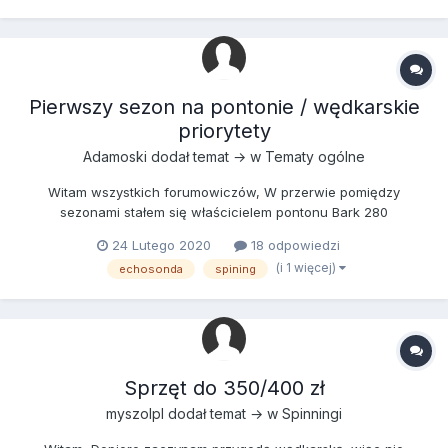
pomoc
Pierwszy sezon na pontonie / wędkarskie
priorytety
Adamoski
dodał temat → w
Tematy ogólne
Witam wszystkich forumowiczów, W przerwie pomiędzy
sezonami stałem się właścicielem pontonu Bark 280
wiosłowego, z którego korzystać będę łowiąc głównie na
24 Lutego 2020
18 odpowiedzi
Zalewie Zegrzyńskim oraz Narwi. Decyzja o zakupie pontonu
(i 1 więcej)
echosonda
spining
podyktowana była chęcią dostępu do większej ilości miejscówek
oraz możliwości sp...
Sprzęt do 350/400 zł
myszolpl
dodał temat → w
Spinningi