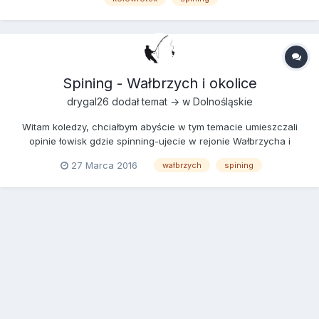
Oczywiście jeśli macie jakieś propozycję innego sprzętu w
podo...
Spining - Wałbrzych i okolice
drygal26
dodał temat → w
Dolnośląskie
Witam koledzy, chciałbym abyście w tym temacie umieszczali
opinie łowisk gdzie spinning-ujecie w rejonie Wałbrzycha i
okolic. Od rzek po zbiorniki zaporowe Zachęcam do chwalenia
27 Marca 2016
wałbrzych
spining
się bo na pewno ułatwi to nam decyzje gdzie wybrać się z kijem
Pozdrawiam