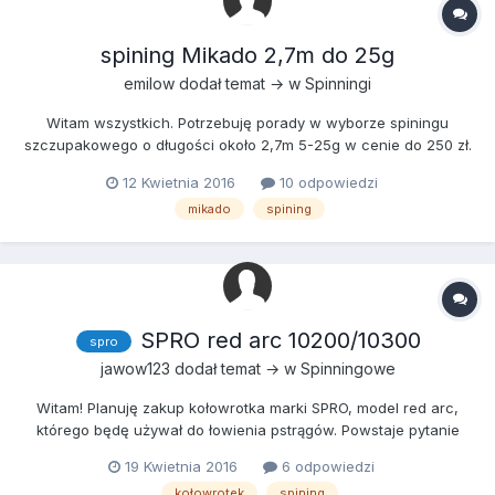
spining Mikado 2,7m do 25g
emilow
dodał temat → w
Spinningi
Witam wszystkich. Potrzebuję porady w wyborze spiningu
szczupakowego o długości około 2,7m 5-25g w cenie do 250 zł.
Ze względu na liberalny serwis, niezłe ceny i dość duży wybór
12 Kwietnia 2016
10 odpowiedzi
wędek wybrałem MIkado. Miałem kilka uszkodzeń różnych
mikado
spining
wędek Mikado - serwis bez problemu poradził sobie przy
niewygó...
SPRO red arc 10200/10300
spro
jawow123
dodał temat → w
Spinningowe
Witam! Planuję zakup kołowrotka marki SPRO, model red arc,
którego będę używał do łowienia pstrągów. Powstaje pytanie
jaką wielkość kołowrotka wybrać, jeśli któryś z was ma jakieś
19 Kwietnia 2016
6 odpowiedzi
doświadczenie z tym młynkiem bardzo proszę o opinie.
kołowrotek
spining