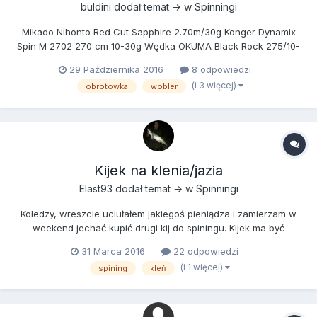
buldini
dodał temat → w
Spinningi
Mikado Nihonto Red Cut Sapphire 2.70m/30g Konger Dynamix
Spin M 2702 270 cm 10-30g Wędka OKUMA Black Rock 275/10-
35g Robinson Diplomat Pike Spin 270 cm 10-30g Może ktoś coś
29 Października 2016
8 odpowiedzi
podpowiedzieć głownie pod szczupaki łowiąc gumami
(i 3 więcej)
obrotowka
wobler
woblerami i blaszkami ale tez spróbować innych drapież...
Kijek na klenia/jazia
Elast93
dodał temat → w
Spinningi
Koledzy, wreszcie uciułałem jakiegoś pieniądza i zamierzam w
weekend jechać kupić drugi kij do spiningu. Kijek ma być
głównie na klenia/jazia, czasem okonia/pstrąga. Będę łowił
31 Marca 2016
22 odpowiedzi
głównie na wobki 3-6 cm, obrotówki 0-2 i czasami na niewielkie
(i 1 więcej)
spining
kleń
gumy do 3-7 cm maksymalnie na główkach 7 gram. Łowisko...