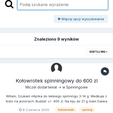
Więcej opcji wyszukiwania
Znaleziono 9 wyników
SORTUJ WG
Kołowrotek spinningowy do 600 zl
Miczel
dodał temat → w
Spinningowe
Witam, Szukam młynka do lekkiego spinningu 3-14 g. Wedkuje z
łodzi na jeziorach. Budżet +/- 600 zl. Na kiju do 21 g mam Daiwa
Freams 3000, uważam że to dobry kołowrotek i zastanawiam się
8 Czerwca 2020
kołowrotek
spining
czy do lżejszego kija nie wziąć model 2500? Z góry dziękuję za