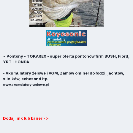
•
Pontony - TOKAREX - super oferta pontonów firm BUSH, Fiord,
YRT i HONDA
•
Akumulatory żelowe i AGM; Zamów online! do łodzi, jachtów,
silników, echosond itp.
www.akumulatory-zelowe.pl
Dodaj link lub baner - >