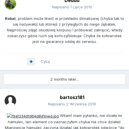
Deuuu
Napisano
1 Lipca 2010
Robal
, problem może tkwić w przekładni ślimakowej (chyba tak to
się nazywało) lub którejś z przyległych do niego zębatek.
Najprościej zdjąć obudowę korpusu i próbować zakręcić, wtedy
zobaczysz gdzie ruch się kończy/blokuje. Chyba że kołowrotek
jest na gwarancji oddaj do serwisu.
Cytuj
2 months later...
bartosz181
Napisano
2 Września 2010
Witam! mam pytanko, nie działa mi
hamulec, ten element co zaznaczyłem chyba nie chce działać.
Mianowicie hamulec zaczyna działać jak kołowrotek odwórce "do