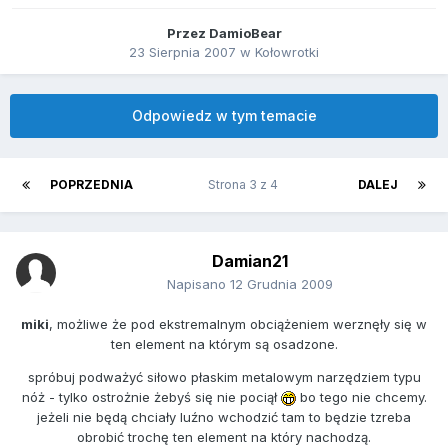
Przez
DamioBear
23 Sierpnia 2007
w
Kołowrotki
Odpowiedz w tym temacie
POPRZEDNIA
Strona 3 z 4
DALEJ
Damian21
Napisano
12 Grudnia 2009
miki
, możliwe że pod ekstremalnym obciążeniem werznęły się w
ten element na którym są osadzone.
spróbuj podważyć siłowo płaskim metalowym narzędziem typu
nóż - tylko ostrożnie żebyś się nie pociął
bo tego nie chcemy.
jeżeli nie będą chciały luźno wchodzić tam to będzie tzreba
obrobić trochę ten element na który nachodzą.