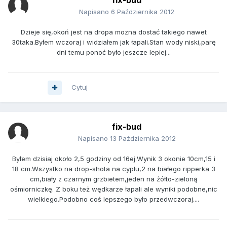
fix-bud
Napisano
6 Października 2012
Dzieje się,okoń jest na dropa mozna dostać takiego nawet
30taka.Byłem wczoraj i widziałem jak łapali.Stan wody niski,parę
dni temu ponoć było jeszcze lepiej...
Cytuj
fix-bud
Napisano
13 Października 2012
Byłem dzisiaj około 2,5 godziny od 16ej.Wynik 3 okonie 10cm,15 i
18 cm.Wszystko na drop-shota na cyplu,2 na białego ripperka 3
cm,biały z czarnym grzbietem,jeden na żółto-zieloną
ośmiorniczkę. Z boku też wędkarze łapali ale wyniki podobne,nic
wielkiego.Podobno coś lepszego było przedwczoraj....