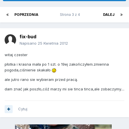
POPRZEDNIA
Strona 3 z 4
DALEJ
fix-bud
Napisano
25 Kwietnia 2012
witaj czester
płotka i krasna mała po 1 szt. o 19ej zakończyłem.zmienna
pogoda,ciśnienie skakało
ale jutro rano sie wybieram przed pracą.
dam znać jak poszło,cóż marzy mi sie tinca tinca,ale zobaczymy....
Cytuj