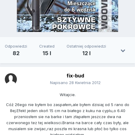
Odpowiedzi
Created
Ostatniej odpowiedzi
82
15 l
12 l
fix-bud
Napisano
28 Kwietnia 2012
Witajcie.
Cóż 26ego nie byłem bo zaspałem,ale byłem dzisiaj od 5 rano do
8ej.Efekt jeden okoń 15 cm na białego z kuku na cyplu,o 6.40
przeniosłem sie na barke i tam złapałem jeszcze dwa na
czerwonego tez tej wielkosci.Brania na barce cały czas były, ale
musialem sie zwijac,raz poszła mi krasna lub płoć bo tylko cos
białego widziałem.