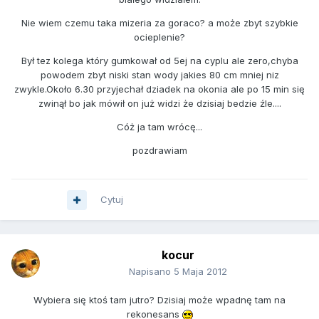
Nie wiem czemu taka mizeria za goraco? a może zbyt szybkie
ocieplenie?
Był tez kolega który gumkował od 5ej na cyplu ale zero,chyba
powodem zbyt niski stan wody jakies 80 cm mniej niz
zwykle.Około 6.30 przyjechał dziadek na okonia ale po 15 min się
zwinął bo jak mówił on już widzi że dzisiaj bedzie źle....
Cóż ja tam wrócę...
pozdrawiam
Cytuj
kocur
Napisano
5 Maja 2012
Wybiera się ktoś tam jutro? Dzisiaj może wpadnę tam na
rekonesans