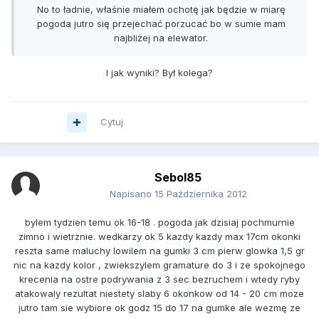
No to ładnie, właśnie miałem ochotę jak będzie w miarę
pogoda jutro się przejechać porzucać bo w sumie mam
najbliżej na elewator.
I jak wyniki? Był kolega?
Cytuj
Sebol85
Napisano
15 Października 2012
bylem tydzien temu ok 16-18 . pogoda jak dzisiaj pochmurnie
zimno i wietrznie. wedkarzy ok 5 kazdy kazdy max 17cm okonki
reszta same maluchy lowilem na gumki 3 cm pierw glowka 1,5 gr
nic na kazdy kolor , zwiekszylem gramature do 3 i ze spokojnego
krecenia na ostre podrywania z 3 sec bezruchem i wtedy ryby
atakowaly rezultat niestety slaby 6 okonkow od 14 - 20 cm moze
jutro tam sie wybiore ok godz 15 do 17 na gumke ale wezmę ze