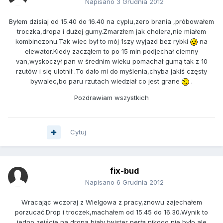
Napisano
3 Grudnia 2012
Byłem dzisiaj od 15.40 do 16.40 na cyplu,zero brania ,próbowałem
troczka,dropa i dużej gumy.Zmarzłem jak cholera,nie miałem
kombinezonu.Tak wiec był to mój 1szy wyjazd bez rybki
na
elewator.Kiedy zacząłem to po 15 min podjechał ciemny
van,wyskoczył pan w średnim wieku pomachał gumą tak z 10
rzutów i się ulotnił .To dało mi do myślenia,chyba jakiś częsty
bywalec,bo paru rzutach wiedział co jest grane
.
Pozdrawiam wszystkich
Cytuj
fix-bud
Napisano
6 Grudnia 2012
Wracając wczoraj z Wielgowa z pracy,znowu zajechałem
porzucać.Drop i troczek,machałem od 15.45 do 16.30.Wynik to
jedno zejście na dropa,biały twister perła,nikogo nie było,ale