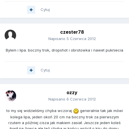
Cytuj
czester78
Napisano
5 Czerwca 2012
Bylem i lipa. boczny trok, dropshot i obrotowka i nawet pukniecia
Cytuj
ozzy
Napisano
6 Czerwca 2012
to my się widzieliśmy chyba wczoraj
generalnie tak jak mówi
kolega lipa, jeden okoń 20 cm na boczny trok za pierwszym
rzutem a później cisza jak makiem zasiał. Jeszcze jeden koleś
łowił na żywca ale też chyba w końcu wrócił o kiju do domu.