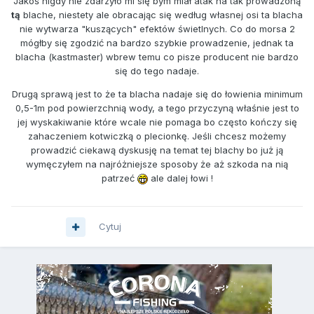
Jakoś nigdy nie zdarzyło mi się bym miał atak na tak prowadzoną
tą
blache, niestety ale obracając się według własnej osi ta blacha
nie wytwarza "kuszących" efektów świetlnych. Co do morsa 2
mógłby się zgodzić na bardzo szybkie prowadzenie, jednak ta
blacha (kastmaster) wbrew temu co pisze producent nie bardzo
się do tego nadaje.
Drugą sprawą jest to że ta blacha nadaje się do łowienia minimum
0,5-1m pod powierzchnią wody, a tego przyczyną właśnie jest to
jej wyskakiwanie które wcale nie pomaga bo często kończy się
zahaczeniem kotwiczką o plecionkę. Jeśli chcesz możemy
prowadzić ciekawą dyskusję na temat tej blachy bo już ją
wymęczyłem na najróżniejsze sposoby że aż szkoda na nią
patrzeć
ale dalej łowi !
Cytuj