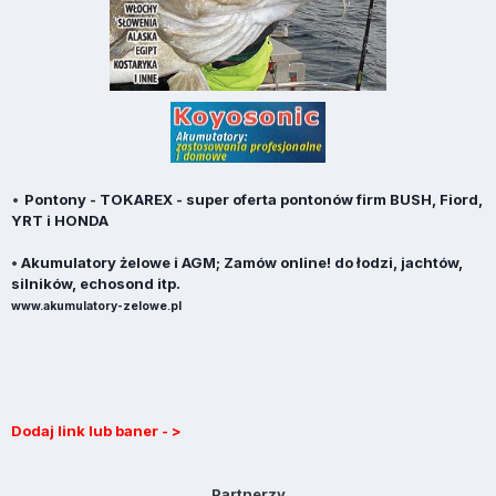
•
Pontony - TOKAREX - super oferta pontonów firm BUSH, Fiord,
YRT i HONDA
•
Akumulatory żelowe i AGM; Zamów online! do łodzi, jachtów,
silników, echosond itp.
www.akumulatory-zelowe.pl
Dodaj link lub baner - >
Partnerzy