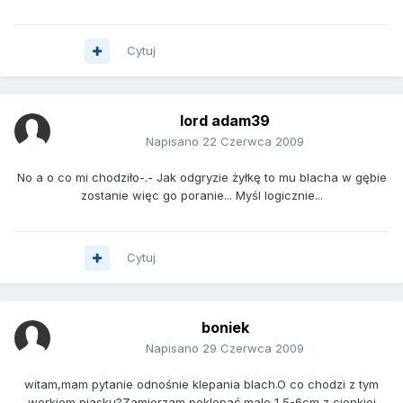
Cytuj
lord adam39
Napisano
22 Czerwca 2009
No a o co mi chodziło-.- Jak odgryzie żyłkę to mu blacha w gębie
zostanie więc go poranie... Myśl logicznie...
Cytuj
boniek
Napisano
29 Czerwca 2009
witam,mam pytanie odnośnie klepania blach.O co chodzi z tym
workiem piasku?Zamierzam poklepać male 1,5-6cm z cienkiej