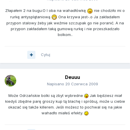
Złapałem 2 na bugu:O I oba na wahadłówkę
nie chodziło mi o
rurkę antysplątaniową
Ona krzywa jest-.o Ja zakładałem
przypon stalowy żeby jak weźmie szczupak go nie poranić. A na
przypon zakładałem taką gumową rurkę i nie przeszkadzało
bolkom..
Cytuj
Deuuu
Napisano
20 Czerwca 2009
Może Odrzańskie bolki są zbyt wybredne
Jak będziesz miał
kiedyś zbędne parę groszy kup tą blachę i spróbuj, może u ciebie
okazać się także killerem. Jeśli możesz to pochwal się na jakie
wahadło miałeś efekty.