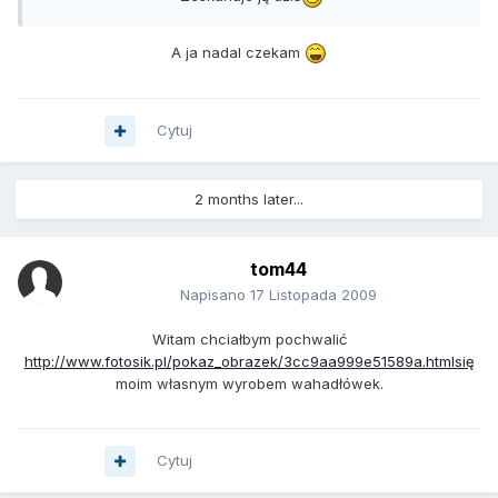
A ja nadal czekam
Cytuj
2 months later...
tom44
Napisano
17 Listopada 2009
Witam chciałbym pochwalić
http://www.fotosik.pl/pokaz_obrazek/3cc9aa999e51589a.htmlsię
moim własnym wyrobem wahadłówek.
Cytuj