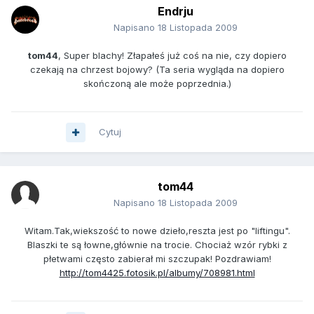
Endrju
Napisano
18 Listopada 2009
tom44
, Super blachy! Złapałeś już coś na nie, czy dopiero
czekają na chrzest bojowy? (Ta seria wygląda na dopiero
skończoną ale może poprzednia.)
Cytuj
tom44
Napisano
18 Listopada 2009
Witam.Tak,wiekszość to nowe dzieło,reszta jest po "liftingu".
Blaszki te są łowne,głównie na trocie. Chociaż wzór rybki z
płetwami często zabierał mi szczupak! Pozdrawiam!
http://tom4425.fotosik.pl/albumy/708981.html