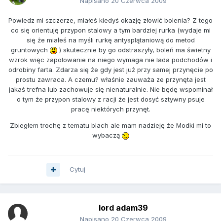
Napisano
20 Czerwca 2009
Powiedz mi szczerze, miałeś kiedyś okazję złowić bolenia? Z tego
co się orientuję przypon stalowy a tym bardziej rurka (wydaje mi
się że miałeś na myśli rurkę antysplątaniową do metod
gruntowych
) skutecznie by go odstraszyły, boleń ma świetny
wzrok więc zapolowanie na niego wymaga nie lada podchodów i
odrobiny farta. Zdarza się że gdy jest już przy samej przynęcie po
prostu zawraca. A czemu? właśnie zauważa ze przynęta jest
jakaś trefna lub zachowuje się nienaturalnie. Nie będę wspominał
o tym że przypon stalowy z racji że jest dosyć sztywny psuje
pracę niektórych przynęt.
Zbiegłem trochę z tematu blach ale mam nadzieję że Modki mi to
wybaczą
Cytuj
lord adam39
Napisano
20 Czerwca 2009