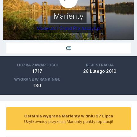
Marienty
Moderator Grand Prix haczyk.pl
LICZBA ZAWARTOŚCI
REJESTRACJA
1 717
28 Lutego 2010
WYGRANE W RANKINGU
130
Ostatnia wygrana Marienty w dniu 27 Lipca
Użytkownicy przyznają Marienty punkty reputacji!