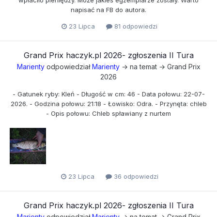
wpłaciło pieniędzy. Może jakieś egzemplarze zostały. Warto
napisać na FB do autora.
23 Lipca
81 odpowiedzi
Grand Prix haczyk.pl 2026- zgłoszenia II Tura
Marienty
odpowiedział
Marienty
→ na temat →
Grand Prix
2026
- Gatunek ryby: Kleń - Długość w cm: 46 - Data połowu: 22-07-
2026. - Godzina połowu: 21:18 - Łowisko: Odra. - Przynęta: chleb
- Opis połowu: Chleb spławiany z nurtem
23 Lipca
36 odpowiedzi
Grand Prix haczyk.pl 2026- zgłoszenia II Tura
Marienty
odpowiedział
Marienty
→ na temat →
Grand Prix