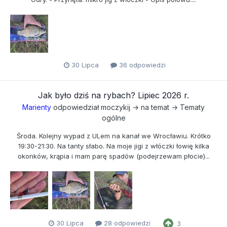
30 Lipca
36 odpowiedzi
Jak było dziś na rybach? Lipiec 2026 r.
Marienty
odpowiedział
moczykij
→ na temat →
Tematy
ogólne
Środa. Kolejny wypad z ULem na kanał we Wrocławiu. Krótko
19:30-21:30. Na tanty słabo. Na moje jigi z włóczki łowię kilka
okonków, krąpia i mam parę spadów (podejrzewam płocie)...
30 Lipca
28 odpowiedzi
3