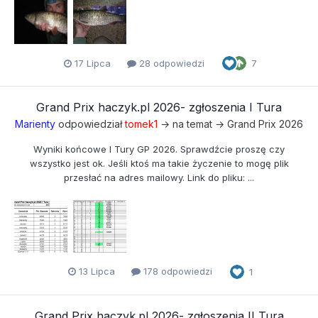
17 Lipca
28 odpowiedzi
7
Grand Prix haczyk.pl 2026- zgłoszenia I Tura
Marienty
odpowiedział
tomek1
→ na temat →
Grand Prix 2026
Wyniki końcowe I Tury GP 2026. Sprawdźcie proszę czy
wszystko jest ok. Jeśli ktoś ma takie życzenie to mogę plik
przesłać na adres mailowy. Link do pliku: ...
13 Lipca
178 odpowiedzi
1
Grand Prix haczyk.pl 2026- zgłoszenia II Tura