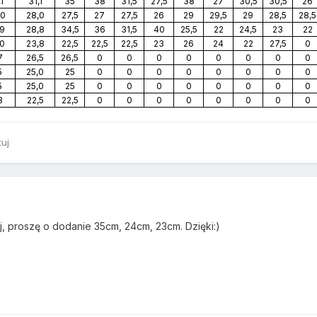
1
31,1
35
38
31,5
27,5
38
27
30,5
30,5
26
,0
28,0
27,5
27
27,5
26
29
29,5
29
28,5
28,5
,9
28,8
34,5
36
31,5
40
25,5
22
24,5
23
22
,0
23,8
22,5
22,5
22,5
23
26
24
22
27,5
0
7
26,5
26,5
0
0
0
0
0
0
0
0
5
25,0
25
0
0
0
0
0
0
0
0
5
25,0
25
0
0
0
0
0
0
0
0
3
22,5
22,5
0
0
0
0
0
0
0
0
tuj
j, proszę o dodanie 35cm, 24cm, 23cm. Dzięki:)