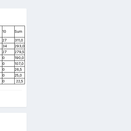
10
Sum
27
311,0
34
293,0
27
279,5
0
190,0
0
107,0
0
26,5
0
25,0
0
22,5