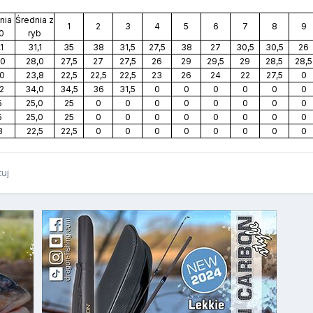
nia
Średnia z
1
2
3
4
5
6
7
8
9
10
ryb
1
31,1
35
38
31,5
27,5
38
27
30,5
30,5
26
,0
28,0
27,5
27
27,5
26
29
29,5
29
28,5
28,5
,0
23,8
22,5
22,5
22,5
23
26
24
22
27,5
0
,2
34,0
34,5
36
31,5
0
0
0
0
0
0
5
25,0
25
0
0
0
0
0
0
0
0
5
25,0
25
0
0
0
0
0
0
0
0
3
22,5
22,5
0
0
0
0
0
0
0
0
tuj