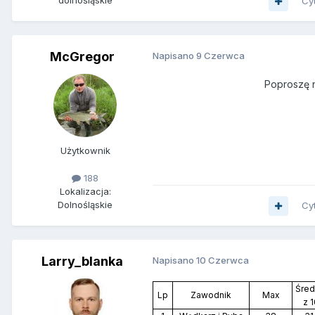
dolnośląskie
Cy
McGregor
Napisano
9 Czerwca
Poproszę n
Użytkownik
188
Lokalizacja:
Dolnośląskie
Cy
Larry_blanka
Napisano
10 Czerwca
Śred
Lp
Zawodnik
Max
z 