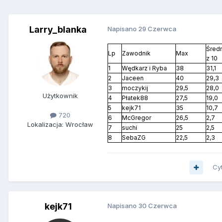
Larry_blanka
Napisano
29 Czerwca
Śred
Lp
Zawodnik
Max
z 10
1
Wędkarz i Ryba
38
31,1
2
Jaceen
40
29,3
3
moczykij
29,5
28,0
Użytkownik
4
Płatek88
27,5
19,0
5
kejk71
35
10,7
720
6
McGregor
26,5
2,7
Lokalizacja: Wrocław
7
suchi
25
2,5
8
SebaZG
22,5
2,3
Cy
kejk71
Napisano
30 Czerwca