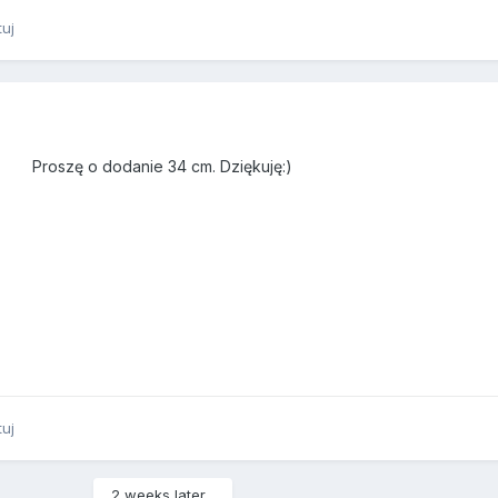
tuj
Proszę o dodanie 34 cm. Dziękuję:)
tuj
2 weeks later...