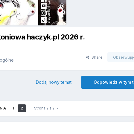
koniowa haczyk.pl 2026 r.
Share
Obserwują
ogólne
Dodaj nowy temat
Odpowiedz w tym 
NIA
1
2
Strona 2 z 2