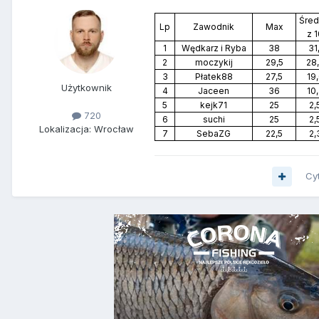
Śred
Lp
Zawodnik
Max
z 
1
Wędkarz i Ryba
38
31,
2
moczykij
29,5
28
3
Płatek88
27,5
19
Użytkownik
4
Jaceen
36
10
5
kejk71
25
2,
720
6
suchi
25
2,
Lokalizacja: Wrocław
7
SebaZG
22,5
2,
Cy