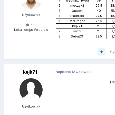
1
Wędkarz i Ryba
38
31,
2
moczykij
29,5
28
3
Jaceen
40
25
Użytkownik
4
Płatek88
27,5
19
5
McGregor
26,5
2,
720
6
kejk71
25
2,
Lokalizacja: Wrocław
7
suchi
25
2,
8
SebaZG
22,5
2,
Cy
kejk71
Napisano
12 Czerwca
He
Użytkownik