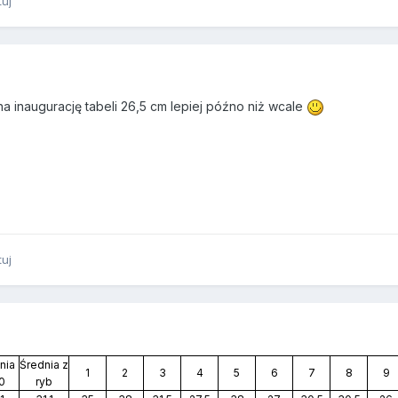
tuj
a inaugurację tabeli 26,5 cm lepiej późno niż wcale
tuj
nia
Średnia z
1
2
3
4
5
6
7
8
9
10
ryb