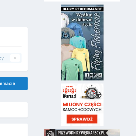
cy
0
temacie