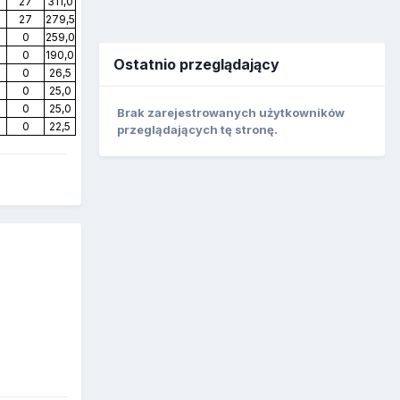
27
311,0
27
279,5
0
259,0
0
190,0
Ostatnio przeglądający
0
26,5
0
25,0
0
25,0
Brak zarejestrowanych użytkowników
0
22,5
przeglądających tę stronę.