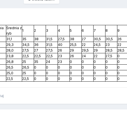
nia
Średnia z
1
2
3
4
5
6
7
8
9
ryb
31,1
35
38
31,5
27,5
38
27
30,5
30,5
26
29,3
34,5
36
31,5
40
25,5
22
24,5
23
22
28,0
27,5
27
27,5
26
29
29,5
29
28,5
28,5
23,8
22,5
22,5
22,5
23
26
24
22
27,5
0
26,8
25
35
24
23
0
0
0
0
0
26,5
26,5
0
0
0
0
0
0
0
0
25,0
25
0
0
0
0
0
0
0
0
22,5
22,5
0
0
0
0
0
0
0
0
tuj