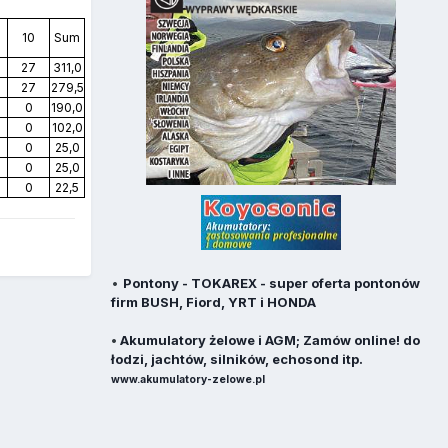
10
Sum
27
311,0
27
279,5
0
190,0
0
102,0
0
25,0
0
25,0
0
22,5
•
Pontony - TOKAREX - super oferta pontonów
firm BUSH, Fiord, YRT i HONDA
•
Akumulatory żelowe i AGM; Zamów online! do
łodzi, jachtów, silników, echosond itp.
www.akumulatory-zelowe.pl