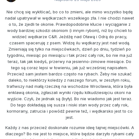
Nie chcę się wykłócać, bo co to zmieni, ale mimo wszystko będę
nadal upatrywał w wędkarzach wszelkiego zła. I nie chodzi nawet
o to, że zjedli te okonie. Prawdopodobnie kłucie i wyciąganie z
wody bardziej szkodzi okoniom (i innym rybom), niż by chcieli to
widzieć wędkarze C&R. Jeżdżę nad Oławą i Odrą do pracy,
czasem spaceruję z psem. Widzę ilu wędkarzy jest nad wodą.
Zmieniają się tylko na miejscówkach, dzień po dniu, tydzień po
tygodniu, miesiąc po miesiącu i tak przez cały rok, bo nie ma już
teraz, tak jak kiedyś, przerwy na jesienno-zimowe miesiące. Do
tego są coraz lepsi w łowieniu, jak już wcześniej napisałem.
Przecież sam jestem bardzo często na rybach. Żeby nie szukać
daleko, to niektórzy koledzy z naszego forum, w zeszłym roku,
trafiwszy nad małą rzeczkę na wschodzie Wrocławia, która była
enklawą okonia, zgłaszali wyniki rzędu kilkudziesięciu okoni na
wyjście. Czyli, że jednak są (były). Bo nie wiadomo jak jest teraz.
Do tego dokładają się susza i niski stan wody przez cały rok,
kormorany, zatrucia i powódź pewnie też, i wędkarsko jest to co
jest.
Każdy z nas przecież doskonale rozumie ideę tajnej miejscówki. A
dlaczego? Bo nie jest to miejsce, które będzie darzyło rybami cały