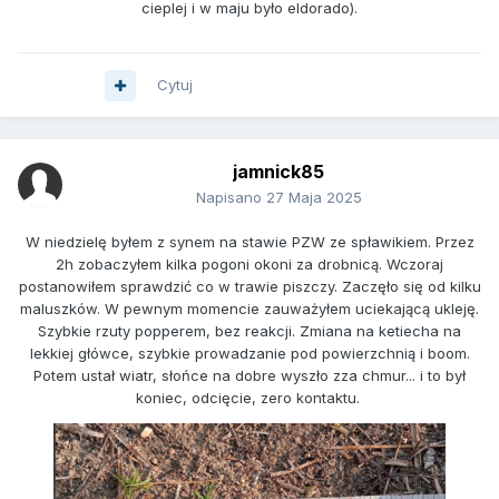
cieplej i w maju było eldorado).
Cytuj
jamnick85
Napisano
27 Maja 2025
W niedzielę byłem z synem na stawie PZW ze spławikiem. Przez
2h zobaczyłem kilka pogoni okoni za drobnicą. Wczoraj
postanowiłem sprawdzić co w trawie piszczy. Zaczęło się od kilku
maluszków. W pewnym momencie zauważyłem uciekającą ukleję.
Szybkie rzuty popperem, bez reakcji. Zmiana na ketiecha na
lekkiej główce, szybkie prowadzanie pod powierzchnią i boom.
Potem ustał wiatr, słońce na dobre wyszło zza chmur... i to był
koniec, odcięcie, zero kontaktu.