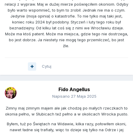
relacji z wypraw. Maj w dużej mierze poświęciłem okoniom. Gdyby
było warto wspomnieć, to bym to zrobił. Jednak nie ma o czym.
Jedynie (moja opinia) o katastrofie. To nie tylko maj taki jest,
koniec roku 2024 był podobny. Styczeń i luty tego roku był
beznadziejny. Od kilku lat coś się z nimi we Wrocławiu dzieje.
Może ma ktoś patent. Może ma miejsca, gdzie tego nie dostrzega,
bo jest dobrze. Ja niestety nie mogę tego przemilczeć, bo jest
źle.
Cytuj
Fido Angellus
Napisano
27 Maja 2025
Zimny maj zimnym majem ale jak chodzę po małych rzeczkach to
okonia pełno, w Słubicach też pełno a w okolicach Wrocka pusto.
Byłem, tuż po Świętach na Widawie, kilka razy, połowiłem okoni,
nawet ładne się trafiały, więc to dzieje się tylko na Odrze i jej