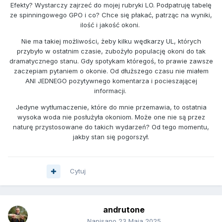
Efekty? Wystarczy zajrzeć do mojej rubryki LO. Podpatruję tabelę
ze spinningowego GPO i co? Chce się płakać, patrząc na wyniki,
ilość i jakość okoni.
Nie ma takiej możliwości, żeby kilku wędkarzy UL, których
przybyło w ostatnim czasie, zubożyło populację okoni do tak
dramatycznego stanu. Gdy spotykam któregoś, to prawie zawsze
zaczepiam pytaniem o okonie. Od dłuższego czasu nie miałem
ANI JEDNEGO pozytywnego komentarza i pocieszającej
informacji.
Jedyne wytłumaczenie, które do mnie przemawia, to ostatnia
wysoka woda nie posłużyła okoniom. Może one nie są przez
naturę przystosowane do takich wydarzeń? Od tego momentu,
jakby stan się pogorszył.
Cytuj
andrutone
Napisano
23 Maja 2025