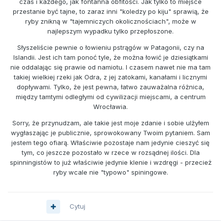
czas i każdego, jak fontanna obfitości. Jak tylko to miejsce
przestanie być tajne, to zaraz inni "koledzy po kiju" sprawią, że
ryby znikną w "tajemniczych okolicznościach", może w
najlepszym wypadku tylko przepłoszone.
Słyszeliście pewnie o łowieniu pstrągów w Patagonii, czy na
Islandii. Jest ich tam ponoć tyle, że można łowić je dziesiątkami
nie oddalając się prawie od namiotu. I czasem nawet nie ma tam
takiej wielkiej rzeki jak Odra, z jej zatokami, kanałami i licznymi
dopływami. Tylko, że jest pewna, łatwo zauważalna różnica,
między tamtymi odległymi od cywilizacji miejscami, a centrum
Wrocławia.
Sorry, że przynudzam, ale takie jest moje zdanie i sobie ulżyłem
wygłaszając je publicznie, sprowokowany Twoim pytaniem. Sam
jestem tego ofiarą. Właściwie pozostaje nam jedynie cieszyć się
tym, co jeszcze pozostało w rzece w rozsądnej ilości. Dla
spinningistów to już właściwie jedynie klenie i wzdręgi - przecież
ryby wcale nie "typowo" spiningowe.
Cytuj