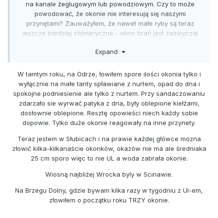
na kanale żeglugowym lub powodziowym. Czy to może
powodować, że okonie nie interesują się naszymi
przynętami? Zauważyłem, że nawet małe ryby są teraz
jeszcze bardziej chimeryczne - okno brań jest zazwyczaj
krótkie i trudniej wstrzelić się z przynętą.
Expand
W tamtym roku, na Odrze, łowiłem spore ilości okonia tylko i
wyłącznie na małe tanty spławiane z nurtem, opad do dna i
spokojne podniesienie ale tylko z nurtem. Przy sandaczowaniu
zdarzało sie wyrwać patyka z dna, były oblepione kiełżami,
dosłownie oblepione. Resztę opowieści niech każdy sobie
dopowie. Tylko duże okonie reagowały na inne przynety.
Teraz jestem w Słubicach i na prawie każdej główce mozna
złowić kilka-kilkanaście okonków, okazów nie ma ale średniaka
25 cm sporo więc to nie UL a woda zabrała okonie.
Wiosną najbliżej Wrocka byly w Scinawie.
Na Brzegu Dolny, gdzie bywam kilka razy w tygodniu z Ul-em,
złowiłem o początku roku TRZY okonie.