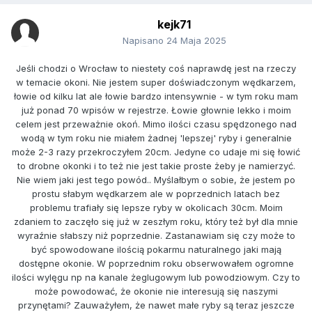
kejk71
Napisano
24 Maja 2025
Jeśli chodzi o Wrocław to niestety coś naprawdę jest na rzeczy
w temacie okoni. Nie jestem super doświadczonym wędkarzem,
łowie od kilku lat ale łowie bardzo intensywnie - w tym roku mam
już ponad 70 wpisów w rejestrze. Łowie głownie lekko i moim
celem jest przeważnie okoń. Mimo ilości czasu spędzonego nad
wodą w tym roku nie miałem żadnej 'lepszej' ryby i generalnie
może 2-3 razy przekroczyłem 20cm. Jedyne co udaje mi się łowić
to drobne okonki i to też nie jest takie proste żeby je namierzyć.
Nie wiem jaki jest tego powód.. Myślałbym o sobie, że jestem po
prostu słabym wędkarzem ale w poprzednich latach bez
problemu trafiały się lepsze ryby w okolicach 30cm. Moim
zdaniem to zaczęło się już w zeszłym roku, który też był dla mnie
wyraźnie słabszy niż poprzednie. Zastanawiam się czy może to
być spowodowane ilością pokarmu naturalnego jaki mają
dostępne okonie. W poprzednim roku obserwowałem ogromne
ilości wylęgu np na kanale żeglugowym lub powodziowym. Czy to
może powodować, że okonie nie interesują się naszymi
przynętami? Zauważyłem, że nawet małe ryby są teraz jeszcze