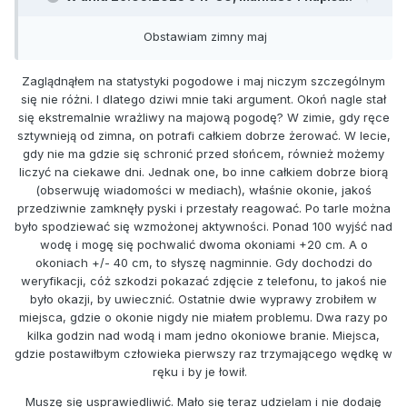
Obstawiam zimny maj
Zaglądnąłem na statystyki pogodowe i maj niczym szczególnym
się nie różni. I dlatego dziwi mnie taki argument. Okoń nagle stał
się ekstremalnie wrażliwy na majową pogodę? W zimie, gdy ręce
sztywnieją od zimna, on potrafi całkiem dobrze żerować. W lecie,
gdy nie ma gdzie się schronić przed słońcem, również możemy
liczyć na ciekawe dni. Jednak one, bo inne całkiem dobrze biorą
(obserwuję wiadomości w mediach), właśnie okonie, jakoś
przedziwnie zamknęły pyski i przestały reagować. Po tarle można
było spodziewać się wzmożonej aktywności. Ponad 100 wyjść nad
wodę i mogę się pochwalić dwoma okoniami +20 cm. A o
okoniach +/- 40 cm, to słyszę nagminnie. Gdy dochodzi do
weryfikacji, cóż szkodzi pokazać zdjęcie z telefonu, to jakoś nie
było okazji, by uwiecznić. Ostatnie dwie wyprawy zrobiłem w
miejsca, gdzie o okonie nigdy nie miałem problemu. Dwa razy po
kilka godzin nad wodą i mam jedno okoniowe branie. Miejsca,
gdzie postawiłbym człowieka pierwszy raz trzymającego wędkę w
ręku i by je łowił.
Muszę się usprawiedliwić. Mało się teraz udzielam i nie dodaję