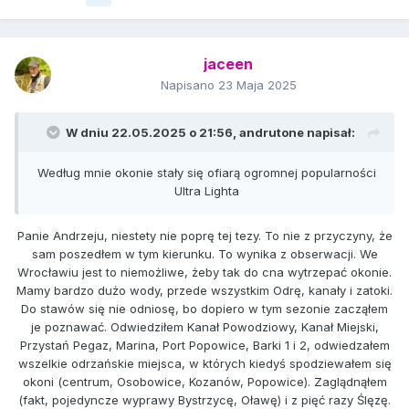
jaceen
Napisano
23 Maja 2025
W dniu 22.05.2025 o 21:56,
andrutone
napisał:
Według mnie okonie stały się ofiarą ogromnej popularności
Ultra Lighta
Panie Andrzeju, niestety nie poprę tej tezy. To nie z przyczyny, że
sam poszedłem w tym kierunku. To wynika z obserwacji. We
Wrocławiu jest to niemożliwe, żeby tak do cna wytrzepać okonie.
Mamy bardzo dużo wody, przede wszystkim Odrę, kanały i zatoki.
Do stawów się nie odniosę, bo dopiero w tym sezonie zacząłem
je poznawać. Odwiedziłem Kanał Powodziowy, Kanał Miejski,
Przystań Pegaz, Marina, Port Popowice, Barki 1 i 2, odwiedzałem
wszelkie odrzańskie miejsca, w których kiedyś spodziewałem się
okoni (centrum, Osobowice, Kozanów, Popowice). Zaglądnąłem
(fakt, pojedyncze wyprawy Bystrzycę, Oławę) i z pięć razy Ślęzę.