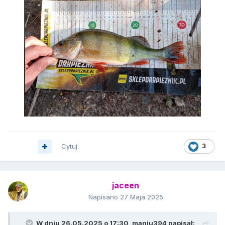
Cytuj
3
jaceen
Napisano
27 Maja 2025
W dniu 26.05.2025 o 17:30,
maniu394
napisał: