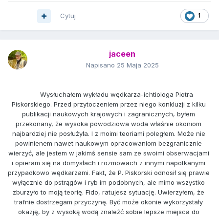
Cytuj
1
jaceen
Napisano
25 Maja 2025
	Wysłuchałem wykładu wędkarza-ichtiologa Piotra 
Piskorskiego. Przed przytoczeniem przez niego konkluzji z kilku 
publikacji naukowych krajowych i zagranicznych, byłem 
przekonany, że wysoka powodziowa woda właśnie okoniom 
najbardziej nie posłużyła. I z moimi teoriami poległem. Może nie 
powinienem nawet naukowym opracowaniom bezgranicznie 
wierzyć, ale jestem w jakimś sensie sam ze swoimi obserwacjami 
i opieram się na domysłach i rozmowach z innymi napotkanymi 
przypadkowo wędkarzami. Fakt, że P. Piskorski odnosił się prawie 
wyłącznie do pstrągów i ryb im podobnych, ale mimo wszystko 
zburzyło to moją teorię. Fido, ratujesz sytuację. Uwierzyłem, że 
trafnie dostrzegam przyczynę. Być może okonie wykorzystały 
okazję, by z wysoką wodą znaleźć sobie lepsze miejsca do 