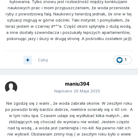
bytowania. Tylko znowu jest rozbieżność między konkluzjami 
naukowych prac i moim przypuszczeniem, że woda przeniosła 
ryby z powodziową falą. Naukowcy twierdzą jednak, że one w tej 
sytuacji migrują w górne odcinki. Taki instynkt. I pomyślałem, że 
teraz jestem w czarnej d*^"e. Część okoni spłynęła z dużą wodą, 
a inne dostały szwendacza i poszukały lepszych apartamentów, 
Cytuj
1
maniu394
Napisano
26 Maja 2025
Nie zgodzę się z wami , że woda zabrała okonie. W zeszłym roku
po powodzi brały bardzo dobrze, niektóre ocierały się o 40 cm. A
w tym roku lipa. Czasem udaje się wydłubać kilka małych , ale
zbliżających się chociaż do wymiaru nie widać. Jestem często
nad tą wodą , a woda jest zamknięta i no-kill. Na pewno nikt ich
nie wyłowił. Obstawiam zimny maj ( w zeszłym roku było o wiele