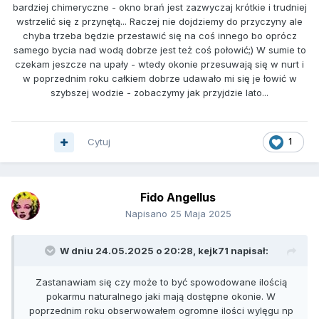
bardziej chimeryczne - okno brań jest zazwyczaj krótkie i trudniej
wstrzelić się z przynętą... Raczej nie dojdziemy do przyczyny ale
chyba trzeba będzie przestawić się na coś innego bo oprócz
samego bycia nad wodą dobrze jest też coś połowić;) W sumie to
czekam jeszcze na upały - wtedy okonie przesuwają się w nurt i
w poprzednim roku całkiem dobrze udawało mi się je łowić w
szybszej wodzie - zobaczymy jak przyjdzie lato...
Cytuj
1
Fido Angellus
Napisano
25 Maja 2025
W dniu 24.05.2025 o 20:28,
kejk71
napisał:
Zastanawiam się czy może to być spowodowane ilością
pokarmu naturalnego jaki mają dostępne okonie. W
poprzednim roku obserwowałem ogromne ilości wylęgu np